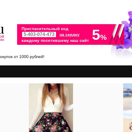
Пригласительный код
5
на скидку
%
ой
ин
каждому посетившему наш сайт
окупок от 1000 рублей!