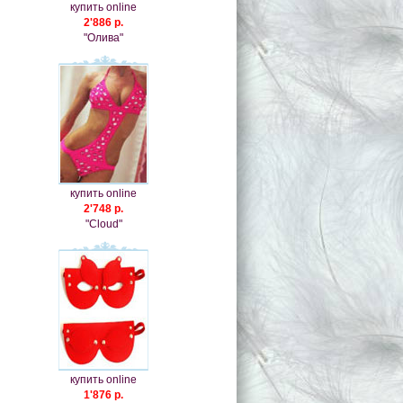
купить online
2'886 р.
"Олива"
купить online
2'748 р.
"Cloud"
купить online
1'876 р.