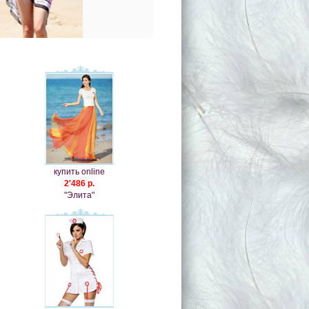
купить online
2'486 р.
"Элита"