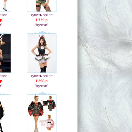
nline
купить online
р.
1'739 р.
d"
"Куэско"
nline
купить online
р.
1'298 р.
d"
"Куэско"