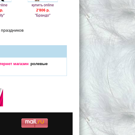
nline
купить online
р.
2'806 р.
ty"
"Брандо"
 праздников
тернет магазин
ролевые