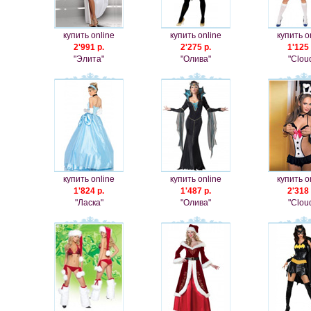
купить online
купить online
купить o
2'991 р.
2'275 р.
1'125 
"Элита"
"Олива"
"Clou
купить online
купить online
купить o
1'824 р.
1'487 р.
2'318 
"Ласка"
"Олива"
"Clou