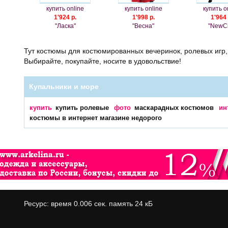
купить online
купить online
купить o
1'924 р.
1'998 р.
1'964 
"Ласка"
"Весна"
"NewCi
Тут костюмы для костюмированных вечеринок, ролевых игр,
Выбирайте, покупайте, носите в удовольствие!
Купальники и море
купить
купить ролевые
фото
маскарадных костюмов
ин
костюмы в интернет магазине недорого
Ресурс: время 0.006 сек. память 24 кБ